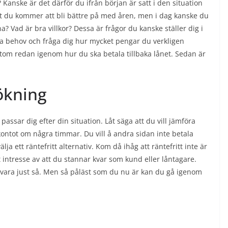
? Kanske är det därför du ifrån början är satt i den situation
got du kommer att bli bättre på med åren, men i dag kanske du
a? Vad är bra villkor? Dessa är frågor du kanske ställer dig i
ina behov och fråga dig hur mycket pengar du verkligen
tom redan igenom hur du ska betala tillbaka lånet. Sedan är
ökning
assar dig efter din situation. Låt säga att du vill jämföra
ntot om några timmar. Du vill å andra sidan inte betala
älja ett räntefritt alternativ. Kom då ihåg att räntefritt inte är
 intresse av att du stannar kvar som kund eller låntagare.
nd vara just så. Men så påläst som du nu är kan du gå igenom