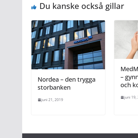
Du kanske också gillar
MedM
– gyn
Nordea – den trygga
och k
storbanken
juni 19,
juni 21, 2019