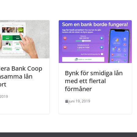
era Bank Coop
Bynk för smidiga lån
nsamma lån
med ett flertal
ort
förmåner
 2019
juni 19, 2019