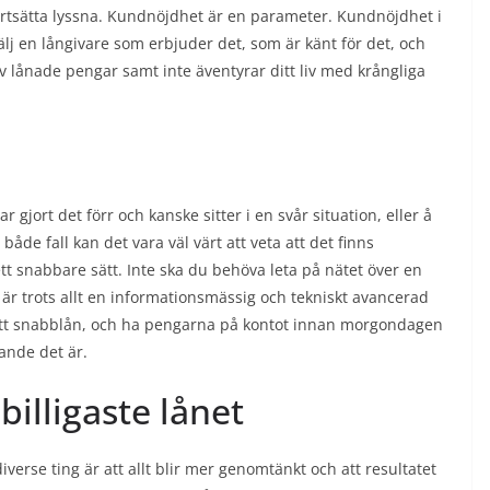
ortsätta lyssna. Kundnöjdhet är en parameter. Kundnöjdhet i
lj en långivare som erbjuder det, som är känt för det, och
 av lånade pengar samt inte äventyrar ditt liv med krångliga
gjort det förr och kanske sitter i en svår situation, eller å
åde fall kan det vara väl värt att veta att det finns
 ett snabbare sätt. Inte ska du behöva leta på nätet över en
t är trots allt en informationsmässig och tekniskt avancerad
et ett snabblån, och ha pengarna på kontot innan morgondagen
ande det är.
billigaste lånet
erse ting är att allt blir mer genomtänkt och att resultatet