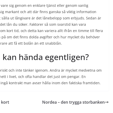
 vare sig genom en enklare tjänst eller genom vanlig
 sig markant och att där finns ganska så viktig information
att sålla ut långivare är det lånebelopp som erbjuds. Sedan är
 det lån du söker. Faktorer så som svarstid kan vara
om kort tid, och detta kan variera allt ifrån en timme till flera
a på om det finns dolda avgifter och hur mycket du behöver
vårare att få ett bolån än ett snabblån.
m kan hända egentligen?
etoriskt och inte tänker igenom. Andra är mycket medvetna om
ett i livet, och ofta handlar det just om pengar. En
 ingå kontrakt man avser hålla inom den faktiska framtiden.
 kort
Nordea – den trygga storbanken