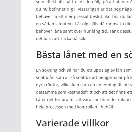
som effekt blir bättre. Är du dålig på att planera
du nu befinner dig i. Visserligen är det nog nå
behöver ta ett mer pressat beslut. Var bör du lån
en sådan situation. Låt dig själv då rannsaka d
behöver låna samt över hur lång tid. Tänk dessu
det bara att klicka på sök.
Bästa lånet med en s
En sökning och så har du ett uppslag av lån som p
snabblån som är så snabba att pengarna är på ko
dyra räntor, vilket kan vara en anledning till att v
detsamma som kostnadsfritt och att det finns ett
Låter det för bra för att vara sant kan det ibla
hela processen med kontrollen i behåll.
Varierade villkor