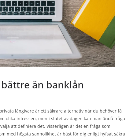
a bättre än banklån
t privata långivare är ett säkrare alternativ när du behöver få
o om olika intressen, men i slutet av dagen kan man ändå fråga
älja att definiera det. Visserligen är det en fråga som
som med högsta sannolikhet är bäst för dig enligt hyfsat säkra