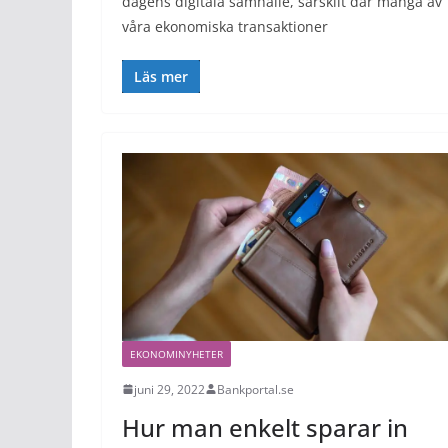
dagens digitala samhälle, särskilt där många av
våra ekonomiska transaktioner
Läs mer
EKONOMINYHETER
juni 29, 2022
Bankportal.se
Hur man enkelt sparar in