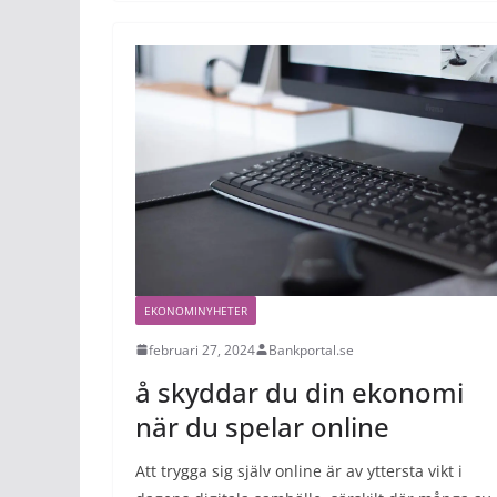
EKONOMINYHETER
februari 27, 2024
Bankportal.se
å skyddar du din ekonomi
när du spelar online
Att trygga sig själv online är av yttersta vikt i