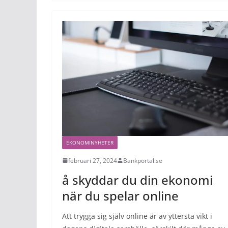
EKONOMINYHETER
februari 27, 2024
Bankportal.se
å skyddar du din ekonomi
när du spelar online
Att trygga sig själv online är av yttersta vikt i