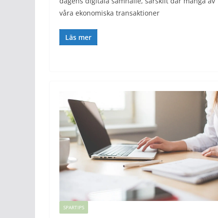
dagens digitala samhälle, särskilt där många av
våra ekonomiska transaktioner
Läs mer
SPARTIPS