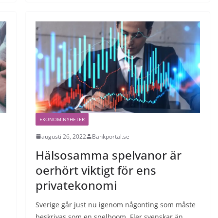
EKONOMINYHETER
augusti 26, 2022
Bankportal.se
Hälsosamma spelvanor är
oerhört viktigt för ens
privatekonomi
Sverige går just nu igenom någonting som måste
beskrivas som en spelboom. Fler svenskar än