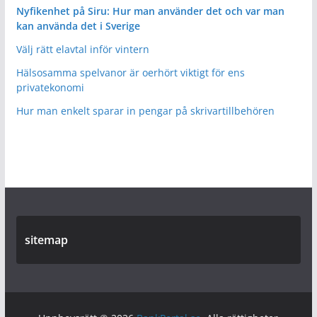
Nyfikenhet på Siru: Hur man använder det och var man
kan använda det i Sverige
Välj rätt elavtal inför vintern
Hälsosamma spelvanor är oerhört viktigt för ens
privatekonomi
Hur man enkelt sparar in pengar på skrivartillbehören
sitemap