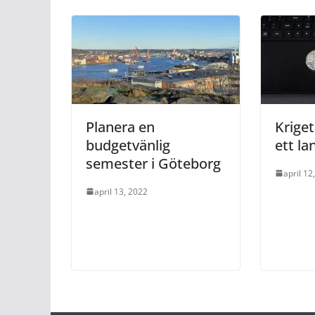
Planera en
Kriget
budgetvänlig
ett la
semester i Göteborg
april 12
april 13, 2022